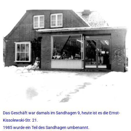
Das Geschäft war damals im Sandhagen 9, heute ist es die Ernst-
Kissolewski-Str. 21.
1985 wurde ein Teil des Sandhagen umbenannt.