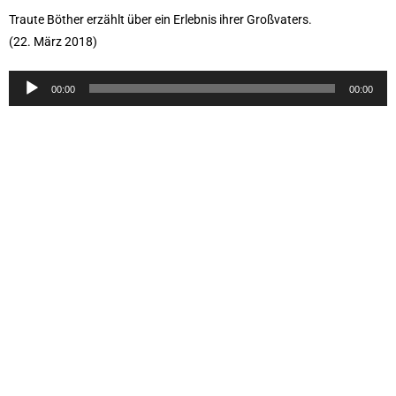
Traute Böther erzählt über ein Erlebnis ihrer Großvaters.
(22. März 2018)
Audio-
00:00
00:00
Player