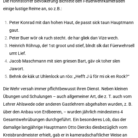
Die Hohnstorfer Bevölkerung dichtete den Feuerwehrkameraden
einige lustige Reime an, so z.B.:
Peter Konrad mit dan hohen Haut, de passt sick taun Hauptmann
gaut.
Peter Buer wör ok ruch stecht. de har gliek dan Vize wech.
Heinrich Röhrup, de! 1st groot und stief, blndt slk dat Füerwehrsell
umt Lief.
Jacob Maschmann mit sien griesen Bart, gäv ok toher slen
Jawort.
Behnk de käk ut Uhlenlock
un röo: „Hefft J ü för mi ok en Rock?“
Die Wehr versah immer pflichtbewusst ihren Dienst. Neben kleinen
Übungen und Schulungen – auch allgemeiner Art, die z. T. auch vom
Lehrer Ahlswede oder anderen Gastlehrern abgehalten wurden, z. B.
über den Anbau von Erdbeeren, – wurden jährlich mindestens 4
Gesamtwehrübungen durchgeführt. Ein besonderes Lob, das der
damalige langjährige Hauptmann Otto Diercks diesbezüglich vom
Kreisbrandmeister erhielt, gab er in kameradschaftlicher Weise an