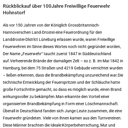
Rückblickauf über 100Jahre Freiwillige Feuerwehr
Hohnstorf
Als vor 150 Jahren von der Königlich Grossbritannisch-
Hannoverschen Land-Drostei eine Feuerordnung für den
Landdrostei-Dlstrlct Lüne­burg erlassen wurde, waren Freiwillige
Feuerwehren im Sinne dieses Wortes noch nicht gegründet worden,
Der Name „Feuerwehr“ taucht zuerst 1847 in Süddeutschland
auf.Verheerende Brände der damaligen Zelt – so z. B. im Mai 1842 in
Hamburg, bei dem 75 Straßen und 4219 Gebäude vernichtet wurden
– ließen erkennen, dass die Brandbekämpfung unzureichend war.Die
technische Entwicklung der Feuerspritzen und der Schläuche hatte
große Fortschritte gemacht, so dass es möglich wurde, einen Brand
wirkungsvoller zu bekämpfen.Man erkannte den Vorteil einer
organisierten Brandbekämpfung in Form einer Löschmannschaft.
Überall in Deutschland fanden sich Junge Leute zusammen, die eine
Feuerwehr gründeten. Viele von ihnen kamen aus den Turnvereinen.
Diese Männer brachten die Ideale:Körperbeherrschung, Mut und