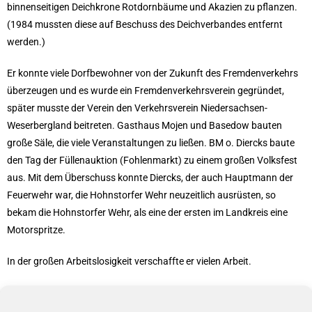
binnenseitigen Deichkrone Rotdornbäume und Akazien zu pflanzen.
(1984 mussten diese auf Beschuss des Deichverbandes entfernt
werden.)
Er konnte viele Dorfbewohner von der Zukunft des Fremdenverkehrs
überzeugen und es wurde ein Fremdenverkehrsverein gegründet,
später musste der Verein den Verkehrsverein Niedersachsen-
Weserbergland beitreten. Gasthaus Mojen und Basedow bauten
große Säle, die viele Veranstaltungen zu ließen. BM o. Diercks baute
den Tag der Füllenauktion (Fohlenmarkt) zu einem großen Volksfest
aus. Mit dem Überschuss konnte Diercks, der auch Hauptmann der
Feuerwehr war, die Hohnstorfer Wehr neuzeitlich ausrüsten, so
bekam die Hohnstorfer Wehr, als eine der ersten im Landkreis eine
Motorspritze.
In der großen Arbeitslosigkeit verschaffte er vielen Arbeit.
Unter Diercks übernahm der Landkreis die 1908 erbaute Dorfstraße
für eine Abfindung von 5000 Mark.