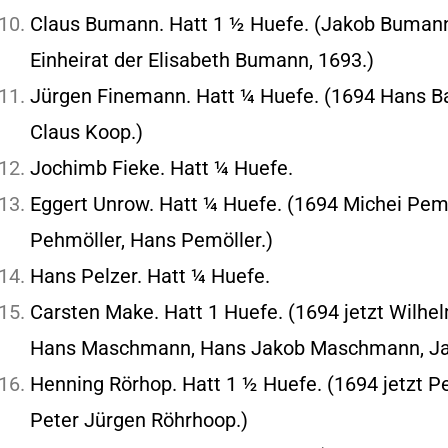
Claus Bumann. Hatt 1 ½ Huefe. (Jakob Bumann
Einheirat der Elisabeth Bumann, 1693.)
Jürgen Finemann. Hatt ¼ Huefe. (1694 Hans B
Claus Koop.)
Jochimb Fieke. Hatt ¼ Huefe.
Eggert Unrow. Hatt ¼ Huefe. (1694 Michei Pemö
Pehmöller, Hans Pemöller.)
Hans Pelzer. Hatt ¼ Huefe.
Carsten Make. Hatt 1 Huefe. (1694 jetzt Wilh
Hans Maschmann, Hans Jakob Maschmann, Jak
Henning Rörhop. Hatt 1 ½ Huefe. (1694 jetzt Pe
Peter Jürgen Röhrhoop.)