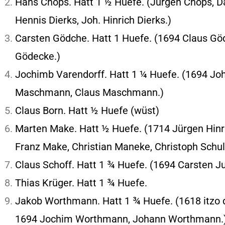
Hans Chops. Hatt 1 ½ Huefe. (Jürgen Chops, D
Hennis Dierks, Joh. Hinrich Dierks.)
Carsten Gödche. Hatt 1 Huefe. (1694 Claus Gö
Gödecke.)
Jochimb Varendorff. Hatt 1 ¼ Huefe. (1694 
Maschmann, Claus Maschmann.)
Claus Born. Hatt ½ Huefe (wüst)
Marten Make. Hatt ½ Huefe. (1714 Jürgen Hinri
Franz Make, Christian Maneke, Christoph Schul
Claus Schoff. Hatt 1 ¾ Huefe. (1694 Carsten J
Thias Krüger. Hatt 1 ¾ Huefe.
Jakob Worthmann. Hatt 1 ¾ Huefe. (1618 itzo
1694 Jochim Worthmann, Johann Worthmann.