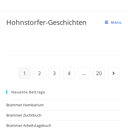
Zum
Inhalt
springen
Hohnstorfer-Geschichten
Menü
1
2
3
4
…
20
Gehe zu
Neueste Beiträge
Brammer Hembarium
Brammer Zuchtbuch
Brammer Arbeitstagebuch