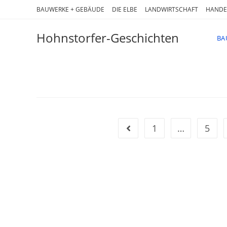
Zum
BAUWERKE + GEBÄUDE
DIE ELBE
LANDWIRTSCHAFT
HANDE
Inhalt
springen
Hohnstorfer-Geschichten
BA
1
…
5
Gehe zur vorherigen Seite