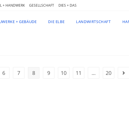
L + HANDWERK
GESELLSCHAFT
DIES + DAS
UWERKE + GEBÄUDE
DIE ELBE
LANDWIRTSCHAFT
HA
6
7
8
9
10
11
…
20
Geh