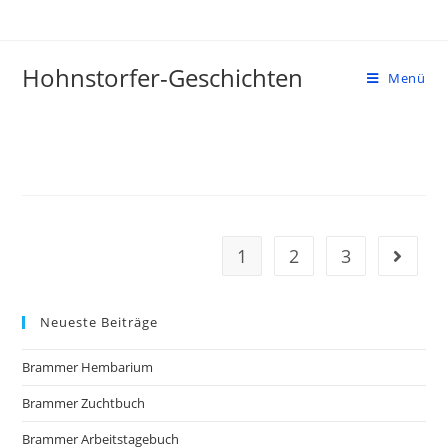
Zum
Inhalt
springen
Hohnstorfer-Geschichten
Menü
1
2
3
Gehe zu
Neueste Beiträge
Brammer Hembarium
Brammer Zuchtbuch
Brammer Arbeitstagebuch