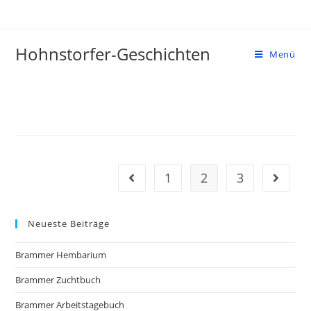
Zum
Inhalt
springen
Hohnstorfer-Geschichten
Menü
1
2
3
Gehe zur vorherigen Seite
Gehe zu
Neueste Beiträge
Brammer Hembarium
Brammer Zuchtbuch
Brammer Arbeitstagebuch