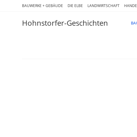
Zum
BAUWERKE + GEBÄUDE
DIE ELBE
LANDWIRTSCHAFT
HANDE
Inhalt
springen
Hohnstorfer-Geschichten
BA