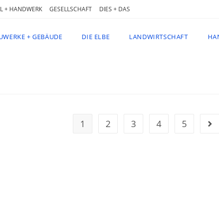
L + HANDWERK
GESELLSCHAFT
DIES + DAS
UWERKE + GEBÄUDE
DIE ELBE
LANDWIRTSCHAFT
HA
1
2
3
4
5
Geh