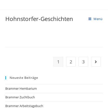
Zum
Inhalt
springen
Hohnstorfer-Geschichten
Menü
1
2
3
Gehe zu
Neueste Beiträge
Brammer Hembarium
Brammer Zuchtbuch
Brammer Arbeitstagebuch