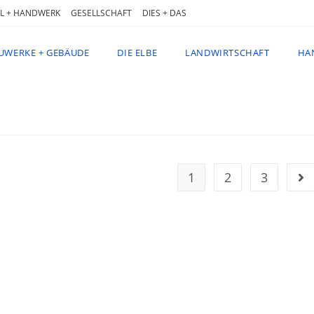
L + HANDWERK
GESELLSCHAFT
DIES + DAS
UWERKE + GEBÄUDE
DIE ELBE
LANDWIRTSCHAFT
HA
1
2
3
Geh