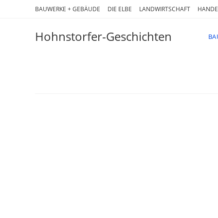
Zum
BAUWERKE + GEBÄUDE
DIE ELBE
LANDWIRTSCHAFT
HANDE
Inhalt
springen
Hohnstorfer-Geschichten
BA