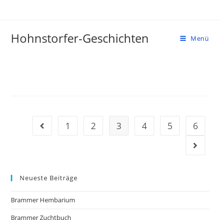
Zum
Inhalt
springen
Hohnstorfer-Geschichten
Menü
1
2
3
4
5
6
Gehe zur vorherigen Seite
Gehe zu
Neueste Beiträge
Brammer Hembarium
Brammer Zuchtbuch