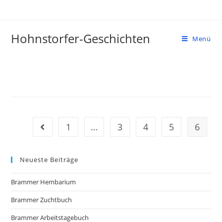
Zum
Inhalt
springen
Hohnstorfer-Geschichten
Menü
1
…
3
4
5
6
Gehe zur vorherigen Seite
Neueste Beiträge
Brammer Hembarium
Brammer Zuchtbuch
Brammer Arbeitstagebuch